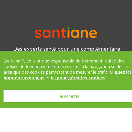
Des experts santé pour une complémentaire
adaptée
Santiane.fr, en tant que responsable de traitement, utilise des
Besoin d’un conseil ?
headphones_customer_support_human
cookies de fonctionnement nécessaires à la navigation sur le site
Nous vous appelons
ainsi que des cookies permettant de mesurer le trafic.
Cliquez ici
pour en savoir plus
et
ici pour gérer les cookies
.
Sécurité
J'ai compris
Notre processus de signature électronique est
sécurisé par OpenTrust.