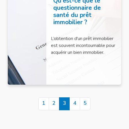
Qu'est-ce que le
questionnaire de
santé du prêt
immobilier ?
L’obtention d'un prêt immobilier
est souvent incontournable pour
acquérir un bien immobilier.
Pagination
Page
1
Page
2
Page
3
Page
4
Page
5
actuelle