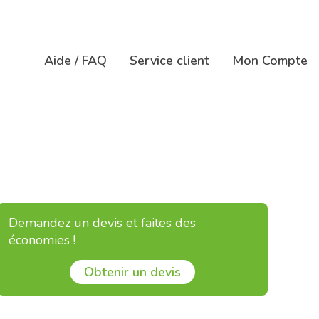
Aide / FAQ
Service client
Mon Compte
Na
Navigation
ré
principale
so
Demandez un devis et faites des
économies !
Obtenir un devis