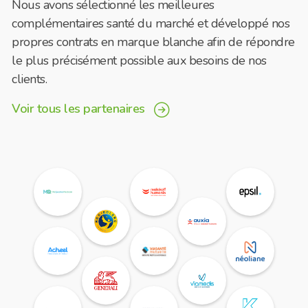
Nous avons sélectionné les meilleures
complémentaires santé du marché et développé nos
propres contrats en marque blanche afin de répondre
le plus précisément possible aux besoins de nos
clients.
Voir tous les partenaires
navigation_right_circle
Logo
Logo
Logo
partenaire
partenaire
partenaire
Logo
Logo
partenaire
partenaire
Logo
Logo
Logo
partenaire
partenaire
partenaire
Logo
Logo
partenaire
partenaire
Logo
Logo
Logo