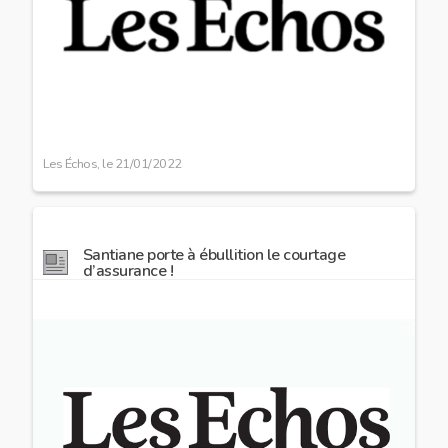
Les Échos, le
21/01/2022
Santiane porte à ébullition le courtage
d’assurance !
Image
preview