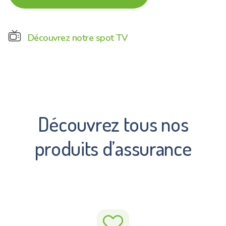
vintage_tv
Découvrez notre spot TV
Découvrez tous nos
produits d’assurance
love_it