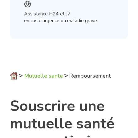
help_wheel
Assistance H24 et J7
en cas d’urgence ou maladie grave
>
>
Mutuelle sante
Remboursement
Souscrire une
mutuelle santé