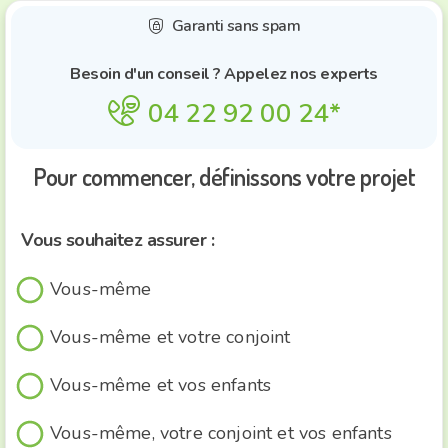
Garanti sans spam
shield_lock
Besoin d'un conseil ? Appelez nos experts
phone_actions_smile
0
4
2
2
9
2
0
0
2
4
*
Pour commencer, définissons votre projet
Vous souhaitez assurer :
Vous-même
Vous-même et votre conjoint
Vous-même et vos enfants
Vous-même, votre conjoint et vos enfants