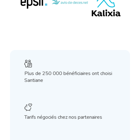
multiple_actions_text
Plus de 250 000 bénéficiaires ont choisi
Santiane
wedding_money_piggy
Tarifs négociés chez nos partenaires