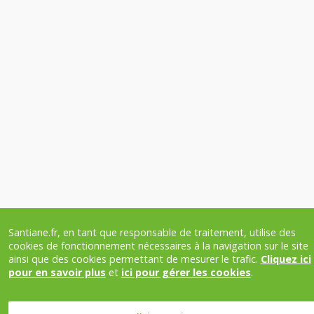
Santiane.fr, en tant que responsable de traitement, utilise des
Besoin d’un conseil ?
headphones_customer_support_human
cookies de fonctionnement nécessaires à la navigation sur le site
Nous vous appelons
ainsi que des cookies permettant de mesurer le trafic.
Cliquez ici
pour en savoir plus
et
ici pour gérer les cookies
.