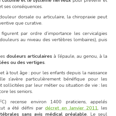
la colonne et le système nerveux
pour prévenir et
et ses conséquences.
ouleur dorsale ou articulaire, la chiropraxie peut
entive que curative.
 figurent par ordre d’importance les cervicalgies
(douleurs au niveau des vertèbres lombaires), puis
des
douleurs articulaires
à l’épaule, au genou, à la
lées ou des vertiges
.
t à tout âge : pour les enfants depuis la naissance
elle s’avère particulièrement bénéfique pour les
sollicitées par leur métier ou situation de vie : les
core les seniors.
AFC) recense environ 1400 praticiens, appelés
atut a été défini par
décret en Janvier 2011
, les
rtébrales sans avis médical préalable
. Le seul