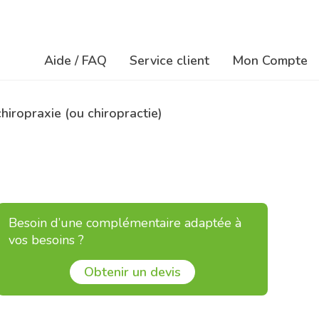
Aide / FAQ
Service client
Mon Compte
Na
Navigation
ré
iropraxie (ou chiropractie)
principale
so
Besoin d’une complémentaire adaptée à
vos besoins ?
Obtenir un devis