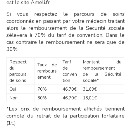
est le site Ameli.fr.
Si vous respectez le parcours de soins
coordonnés en passant par votre médecin traitant
alors le remboursement de la Sécurité sociale
s’élèvera à 70% du tarif de convention. Dans le
cas contraire le remboursement ne sera que de
30%.
Respect
Tarif
Montant du
Taux de
du
de
remboursement
rembours
parcours
conven
de la Sécurité
ement
de soins
tion
sociale*
Oui
70%
46,70€
31,69€
Non
30%
46,70€
13,01€
*Les prix de remboursement affichés tiennent
compte du retrait de la participation forfaitaire
(1€)