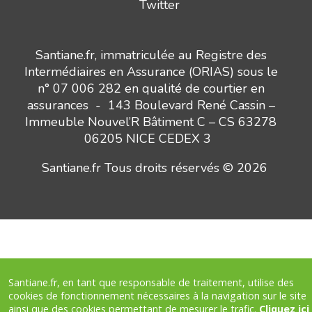
Twitter
Santiane.fr, immatriculée au Registre des
Intermédiaires en Assurance (ORIAS) sous le
n° 07 006 282 en qualité de courtier en
assurances - 143 Boulevard René Cassin –
Immeuble Nouvel’R Bâtiment C – CS 63278
06205 NICE CEDEX 3
Santiane.fr Tous droits réservés © 2026
Santiane.fr, en tant que responsable de traitement, utilise des
Besoin d’un conseil ?
headphones_customer_support_human
cookies de fonctionnement nécessaires à la navigation sur le site
Nous vous appelons
ainsi que des cookies permettant de mesurer le trafic.
Cliquez ici