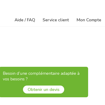
Aide / FAQ
Service client
Mon Compte
Na
Navigation
ré
principale
so
Besoin d’une complémentaire adaptée à
vos besoins ?
Obtenir un devis