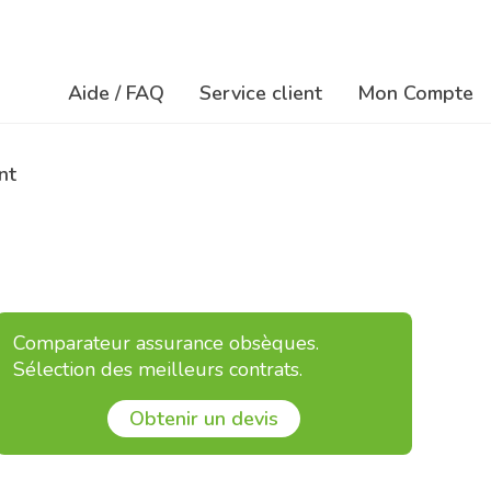
Aide / FAQ
Service client
Mon Compte
Na
Navigation
ré
nt
principale
so
Comparateur assurance obsèques.
Sélection des meilleurs contrats.
Obtenir un devis