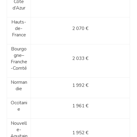
Côte
d’Azur
Hauts-
de-
2 070 €
France
Bourgo
gne–
2 033 €
Franche
-Comté
Norman
1 992 €
die
Occitani
1 961 €
e
Nouvell
e-
1 952 €
Aquitain