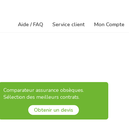
Aide / FAQ
Service client
Mon Compte
Na
Navigation
ré
principale
so
Comparateur assurance obsèques.
Sélection des meilleurs contrats.
Obtenir un devis