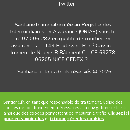
Twitter
Santiane.fr, immatriculée au Registre des
Intermédiaires en Assurance (ORIAS) sous le
n° 07 006 282 en qualité de courtier en
assurances - 143 Boulevard René Cassin –
Immeuble Nouvel’R Bâtiment C – CS 63278
06205 NICE CEDEX 3
Santiane.fr Tous droits réservés © 2026
Santiane.fr, en tant que responsable de traitement, utilise des
Besoin d’un conseil ?
headphones_customer_support_human
cookies de fonctionnement nécessaires à la navigation sur le site
Nous vous appelons
ainsi que des cookies permettant de mesurer le trafic.
Cliquez ici
pour en savoir plus
et
ici pour gérer les cookies
.