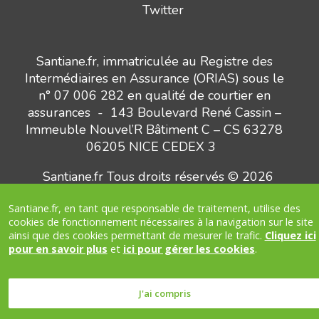
Twitter
Santiane.fr, immatriculée au Registre des
Intermédiaires en Assurance (ORIAS) sous le
n° 07 006 282 en qualité de courtier en
assurances - 143 Boulevard René Cassin –
Immeuble Nouvel’R Bâtiment C – CS 63278
06205 NICE CEDEX 3
Santiane.fr Tous droits réservés © 2026
Santiane.fr, en tant que responsable de traitement, utilise des
Besoin d’un conseil ?
headphones_customer_support_human
cookies de fonctionnement nécessaires à la navigation sur le site
Nous vous appelons
ainsi que des cookies permettant de mesurer le trafic.
Cliquez ici
pour en savoir plus
et
ici pour gérer les cookies
.
J'ai compris