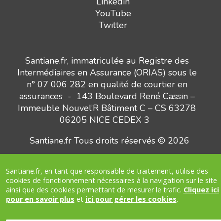
Linkedin
YouTube
Twitter
Santiane.fr, immatriculée au Registre des
Intermédiaires en Assurance (ORIAS) sous le
n° 07 006 282 en qualité de courtier en
assurances - 143 Boulevard René Cassin –
Immeuble Nouvel’R Bâtiment C – CS 63278
06205 NICE CEDEX 3
Santiane.fr Tous droits réservés © 2026
Santiane.fr, en tant que responsable de traitement, utilise des
Besoin d’un conseil ?
headphones_customer_support_human
cookies de fonctionnement nécessaires à la navigation sur le site
Nous vous appelons
ainsi que des cookies permettant de mesurer le trafic.
Cliquez ici
pour en savoir plus
et
ici pour gérer les cookies
.